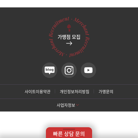
관악서울대입구점
광주상무점
가맹점 모집
광주첨단점
구리점
노원점
명동점
사이트이용약관
개인정보처리방침
가맹문의
사업자정보
목동점
[톡스앤필 강남본점]
미아사거리점
상호명: 톡스앤필의원
대표: 박대정
사업자번호: 214-13-33847
대표번호: 02-537-4842
지점휴대번호: 010-9025-4842
빠른 상담 문의
주소: 서울 서초구 강남대로 415 대동빌딩 10층 11층
부산서면점