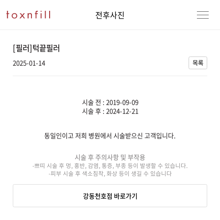
전후사진
[필러]턱끝필러
2025-01-14
목록
시술 전 : 2019-09-09
시술 후 : 2024-12-21
동일인이고 저희 병원에서 시술받으신 고객입니다.
강남본점
남자
시술 후 주의사항 및 부작용
-쁘띠 시술 후 멍, 홍반, 감염, 통증, 부종 등이 발생할 수 있습니다.
강동천호점
여자
-피부 시술 후 색소침착, 화상 등이 생길 수 있습니다
강서점
강동천호점 바로가기
건대점