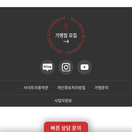
관악서울대입구점
광주상무점
가맹점 모집
광주첨단점
구리점
노원점
명동점
사이트이용약관
개인정보처리방침
가맹문의
사업자정보
목동점
[톡스앤필 강남본점]
미아사거리점
상호명: 톡스앤필의원
대표: 박대정
사업자번호: 214-13-33847
대표번호: 02-537-4842
지점휴대번호: 010-9025-4842
빠른 상담 문의
주소: 서울 서초구 강남대로 415 대동빌딩 10층 11층
부산서면점