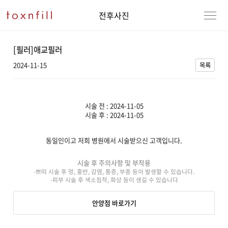
전후사진
[필러]애교필러
2024-11-15
목록
시술 전 : 2024-11-05
시술 후 : 2024-11-05
동일인이고 저희 병원에서 시술받으신 고객입니다.
강남본점
남자
시술 후 주의사항 및 부작용
-쁘띠 시술 후 멍, 홍반, 감염, 통증, 부종 등이 발생할 수 있습니다.
강동천호점
여자
-피부 시술 후 색소침착, 화상 등이 생길 수 있습니다
강서점
안양점 바로가기
건대점