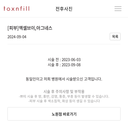
전후사진
[피부]엑셀브이,아그네스
2024-09-04
목록
시술 전 : 2023-06-03
시술 후 : 2023-09-08
동일인이고 저희 병원에서 시술받으신 고객입니다.
강남본점
남자
시술 후 주의사항 및 부작용
-쁘띠 시술 후 멍, 홍반, 감염, 통증, 부종 등이 발생할 수 있습니다.
강동천호점
여자
-피부 시술 후 색소침착, 화상 등이 생길 수 있습니다
강서점
노원점 바로가기
건대점