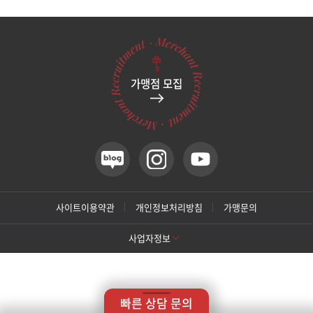
관악서울대입구점
광주상무점
가맹점 모집
광주첨단점
구리점
노원점
명동점
사이트이용약관
개인정보처리방침
가맹문의
사업자정보
목동점
[톡스앤필 강남본점]
미아사거리점
상호명: 톡스앤필의원
대표: 박대정
사업자번호: 214-13-33847
대표번호: 02-537-4842
지점휴대번호: 010-9025-4842
빠른 상담 문의
주소: 서울 서초구 강남대로 415 대동빌딩 10층 11층
부산서면점