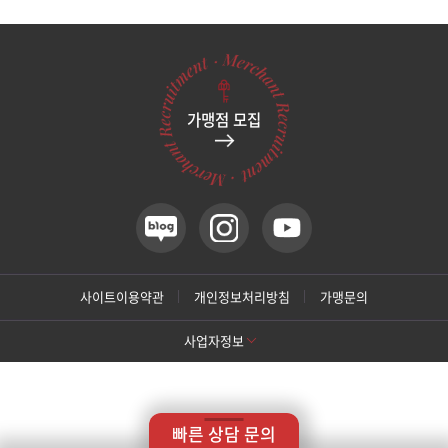
관악서울대입구점
광주상무점
가맹점 모집
광주첨단점
구리점
노원점
명동점
사이트이용약관
개인정보처리방침
가맹문의
사업자정보
목동점
[톡스앤필 강남본점]
미아사거리점
상호명: 톡스앤필의원
대표: 박대정
사업자번호: 214-13-33847
대표번호: 02-537-4842
지점휴대번호: 010-9025-4842
빠른 상담 문의
주소: 서울 서초구 강남대로 415 대동빌딩 10층 11층
부산서면점