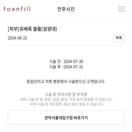
전후사진
[피부]쥬베룩 볼륨(앞광대)
2024-08-21
목록
시술 전 : 2024-07-30
시술 후 : 2024-07-31
동일인이고 저희 병원에서 시술받으신 고객입니다.
강남본점
남자
시술 후 주의사항 및 부작용
-쁘띠 시술 후 멍, 홍반, 감염, 통증, 부종 등이 발생할 수 있습니다.
강동천호점
여자
-피부 시술 후 색소침착, 화상 등이 생길 수 있습니다
강서점
관악서울대입구점 바로가기
건대점