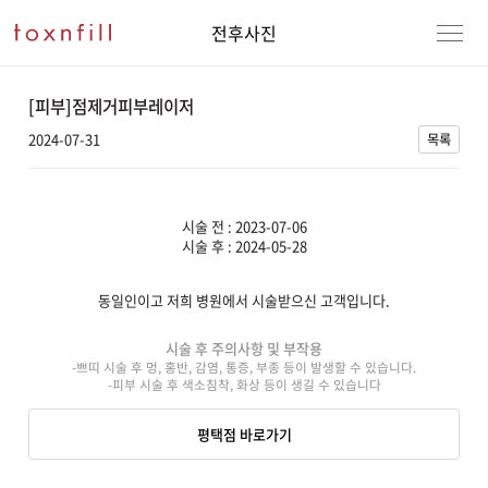
전후사진
[피부]점제거피부레이저
2024-07-31
목록
시술 전 : 2023-07-06
시술 후 : 2024-05-28
동일인이고 저희 병원에서 시술받으신 고객입니다.
강남본점
남자
시술 후 주의사항 및 부작용
-쁘띠 시술 후 멍, 홍반, 감염, 통증, 부종 등이 발생할 수 있습니다.
강동천호점
여자
-피부 시술 후 색소침착, 화상 등이 생길 수 있습니다
강서점
평택점 바로가기
건대점