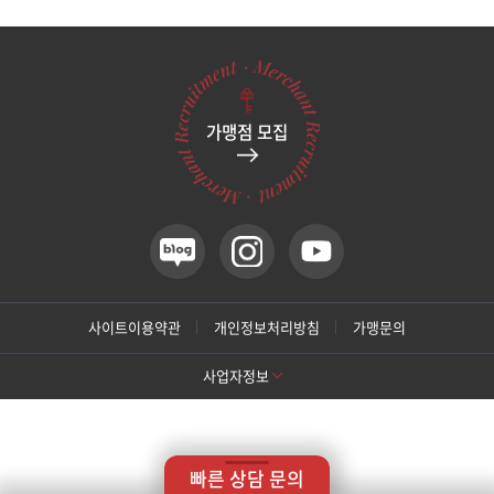
관악서울대입구점
광주상무점
가맹점 모집
광주첨단점
구리점
노원점
명동점
사이트이용약관
개인정보처리방침
가맹문의
사업자정보
목동점
[톡스앤필 강남본점]
미아사거리점
상호명: 톡스앤필의원
대표: 박대정
사업자번호: 214-13-33847
대표번호: 02-537-4842
지점휴대번호: 010-9025-4842
빠른 상담 문의
주소: 서울 서초구 강남대로 415 대동빌딩 10층 11층
부산서면점