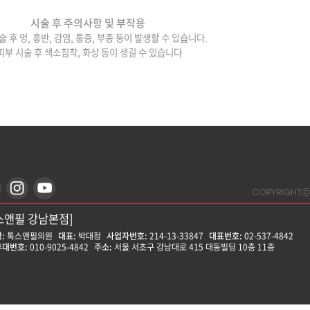
시술 후 주의사항 및 부작용
술 후 멍, 홍반, 감염, 통증, 부종 등이 발생할 수 있습니다.
피부 시술 후 색소침착, 화상 등이 생길 수 있습니다
COPYRIGHTⓒ
스앤필 강남본점]
:
톡스앤필의원
대표:
박대정
사업자번호:
214-13-33847
대표번호:
02-537-4842
대번호:
010-9025-4842
주소:
서울 서초구 강남대로 415 대동빌딩 10층 11층
스앤필 강동천호점]
:
톡스앤필의원
대표:
윤형돈
사업자번호:
212-25-50580
대표번호:
02-472-9599
대번호:
010-8758-0017
주소:
서울 강동구 천호대로157길 14 나비빌딩 14층
스앤필 강서점]