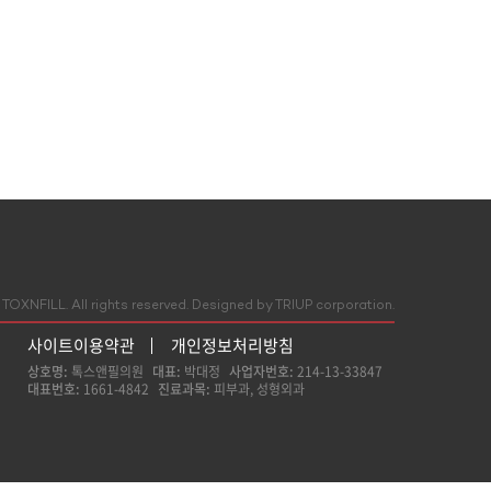
TOXNFILL. All rights reserved.
Designed by TRIUP corporation.
사이트이용약관
개인정보처리방침
상호명:
톡스앤필의원
대표:
박대정
사업자번호:
214-13-33847
대표번호:
1661-4842
진료과목:
피부과, 성형외과