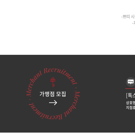
-쁘띠 시
-
가맹점 모집
[톡
상호명
지점휴
[톡
상호명
지점휴
[톡