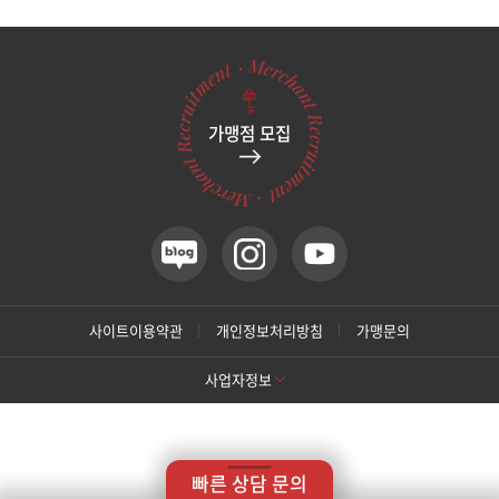
관악서울대입구점
광주상무점
가맹점 모집
광주첨단점
구리점
노원점
명동점
사이트이용약관
개인정보처리방침
가맹문의
사업자정보
목동점
[톡스앤필 강남본점]
미아사거리점
상호명: 톡스앤필의원
대표: 박대정
사업자번호: 214-13-33847
대표번호: 02-537-4842
지점휴대번호: 010-9025-4842
빠른 상담 문의
주소: 서울 서초구 강남대로 415 대동빌딩 10층 11층
부산서면점