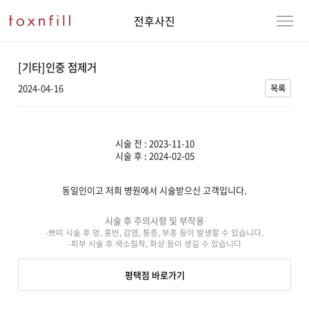
전후사진
[기타]인중 점제거
2024-04-16
목록
시술 전 : 2023-11-10
시술 후 : 2024-02-05
동일인이고 저희 병원에서 시술받으신 고객입니다.
강남본점
남자
시술 후 주의사항 및 부작용
-쁘띠 시술 후 멍, 홍반, 감염, 통증, 부종 등이 발생할 수 있습니다.
강동천호점
여자
-피부 시술 후 색소침착, 화상 등이 생길 수 있습니다
강서점
평택점 바로가기
건대점