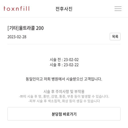
전후사진
[기타]울트라콜 200
2023-02-28
목록
시술 전 : 23-02-02
시술 후 : 23-02-22
동일인이고 저희 병원에서 시술받으신 고객입니다.
강남본점
남자
시술 후 주의사항 및 부작용
-쁘띠 시술 후 멍, 홍반, 감염, 통증, 부종 등이 발생할 수 있습니다.
강동천호점
여자
-피부 시술 후 색소침착, 화상 등이 생길 수 있습니다
강서점
분당점 바로가기
건대점