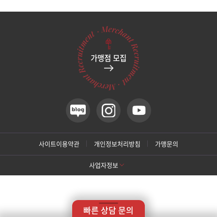
관악서울대입구점
광주상무점
가맹점 모집
광주첨단점
구리점
노원점
명동점
사이트이용약관
개인정보처리방침
가맹문의
사업자정보
목동점
[톡스앤필 강남본점]
미아사거리점
상호명: 톡스앤필의원
대표: 박대정
사업자번호: 214-13-33847
대표번호: 02-537-4842
지점휴대번호: 010-9025-4842
빠른 상담 문의
주소: 서울 서초구 강남대로 415 대동빌딩 10층 11층
부산서면점