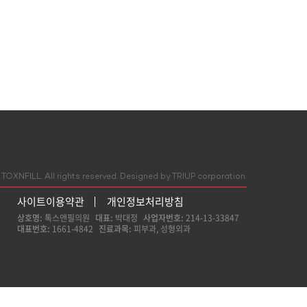
TOXNFILL. All rights reserved.
Designed by TRIUP corporation.
사이트이용약관
개인정보처리방침
상호명:
톡스앤필의원
대표:
박대정
사업자번호:
214-13-33847
대표번호:
1661-4842
진료과목:
피부과, 성형외과