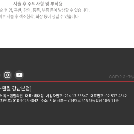
시술 후 주의사항 및 부작용
술 후 멍, 홍반, 감염, 통증, 부종 등이 발생할 수 있습니다.
피부 시술 후 색소침착, 화상 등이 생길 수 있습니다
COPYRIGHTⓒ
스앤필 강남본점]
:
톡스앤필의원
대표:
박대정
사업자번호:
214-13-33847
대표번호:
02-537-4842
대번호:
010-9025-4842
주소:
서울 서초구 강남대로 415 대동빌딩 10층 11층
스앤필 강동천호점]
:
톡스앤필의원
대표:
윤형돈
사업자번호:
212-25-50580
대표번호:
02-472-9599
대번호:
010-8758-0017
주소:
서울 강동구 천호대로157길 14 나비빌딩 14층
스앤필 강서점]
:
톡스앤필의원
대표:
문영식
사업자번호:
755-37-01385
대표번호:
02-6958-8688