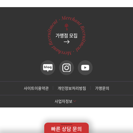
관악서울대입구점
광주상무점
가맹점 모집
광주첨단점
구리점
노원점
명동점
사이트이용약관
개인정보처리방침
가맹문의
사업자정보
목동점
[톡스앤필 강남본점]
미아사거리점
상호명: 톡스앤필의원
대표: 박대정
사업자번호: 214-13-33847
대표번호: 02-537-4842
지점휴대번호: 010-9025-4842
빠른 상담 문의
주소: 서울 서초구 강남대로 415 대동빌딩 10층 11층
부산서면점