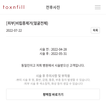
전후사진
[피부]비립종제거(얼굴전체)
2022-07-22
목록
시술 전 : 2022-04-28
시술 후 : 2022-05-31
동일인이고 저희 병원에서 시술받으신 고객입니다.
강남본점
남자
시술 후 주의사항 및 부작용
-쁘띠 시술 후 멍, 홍반, 감염, 통증, 부종 등이 발생할 수 있습니다.
강동천호점
여자
-피부 시술 후 색소침착, 화상 등이 생길 수 있습니다
강서점
평택점 바로가기
건대점