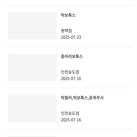
부천점
턱보톡스
분당점
평택점
2025-07-23
삼성점
종아리보톡스
세종점
인천송도점
송파점
2025-07-16
수원인계점
턱필러,턱보톡스,윤곽주사
신논현점
인천송도점
2025-07-16
안양점
압구정점