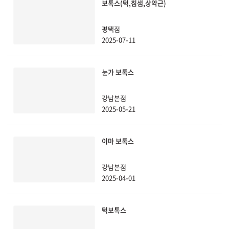
보톡스(턱,침샘,상악근)
원주점
평택점
2025-07-11
이천점
눈가 보톡스
인천부평점
강남본점
인천송도점
2025-05-21
일산주엽점
이마 보톡스
잠실점
강남본점
전주점
2025-04-01
제주점
턱보톡스
천안불당점