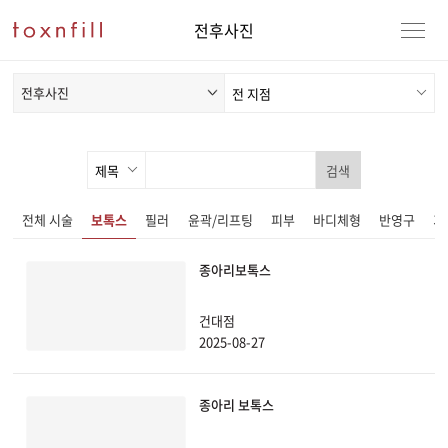
전후사진
전후사진
검색
전체 시술
보톡스
필러
윤곽/리프팅
피부
바디체형
반영구
기
종아리보톡스
강남본점
남자
건대점
강동천호점
여자
2025-08-27
강서점
종아리 보톡스
건대점