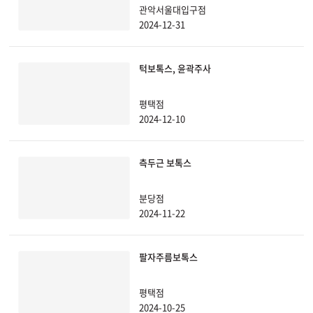
관악서울대입구점
2024-12-31
천안신부점
청주점
턱보톡스, 윤곽주사
평택점
평택점
2024-12-10
홍대점
측두근 보톡스
분당점
2024-11-22
팔자주름보톡스
평택점
2024-10-25