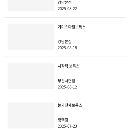
강남본점
2025-08-22
관악서울대입구점
광주상무점
거미스마일보톡스
광주첨단점
강남본점
2025-08-18
구리점
사각턱 보톡스
노원점
부산서면점
명동점
2025-08-12
목동점
눈가전체보톡스
미아사거리점
평택점
2025-07-23
부산서면점